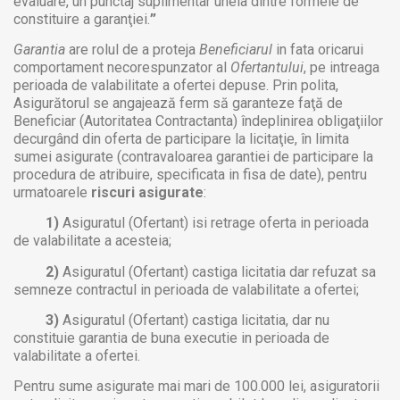
evaluare, un punctaj suplimentar uneia dintre formele de
constituire a garanţiei.
”
Garantia
are rolul de a proteja
Beneficiarul
in fata oricarui
comportament necorespunzator al
Ofertantului
, pe intreaga
perioada de valabilitate a ofertei depuse. Prin polita,
Asigurătorul se angajează ferm să garanteze faţă de
Beneficiar (Autoritatea Contractanta) îndeplinirea obligaţiilor
decurgând din oferta de participare la licitaţie, în limita
sumei asigurate (contravaloarea garantiei de participare la
procedura de atribuire, specificata in fisa de date), pentru
urmatoarele
riscuri asigurate
:
1)
Asiguratul (Ofertant) isi retrage oferta in perioada
de valabilitate a acesteia;
2)
Asiguratul (Ofertant) castiga licitatia dar refuzat sa
semneze contractul in perioada de valabilitate a ofertei;
3)
Asiguratul (Ofertant) castiga licitatia, dar nu
constituie garantia de buna executie in perioada de
valabilitate a ofertei.
Pentru sume asigurate mai mari de 100.000 lei, asiguratorii