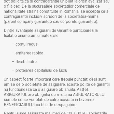
pot solicita ca si contragarantie un bilet la ordin avalizat sau
o fila cec. De la sucursalele societatilor comerciale de
nationalitate straina constituite în Romania, se accepta ca si
contragarantii inclusiv scrisori de la societatea-mama
(parent company guarantee sau corporate guarantee).
Dintre avantajele asigurarii de Garantie participarea la
licitatie enumeram urmatoarele:
– costul redus
– emiterea rapida
– flexibilitatea
– protejarea capitalului de lucru
Un aspect foarte important care trebuie punctat: desi sunt
emise de o societate de asigurare, aceste polite de garantii
nu functioneaza ca o asigurare obisnuita. Astfel,
ASIGURATUL are obligatia de a returna ASIGURATORULUI
sumele ce se vor plati de catre aceasta in favoarea
BENEFICIARULUI cu titlu de despagubire.
Pentru sume asigurate mai mari de 100.000 lei, societatile