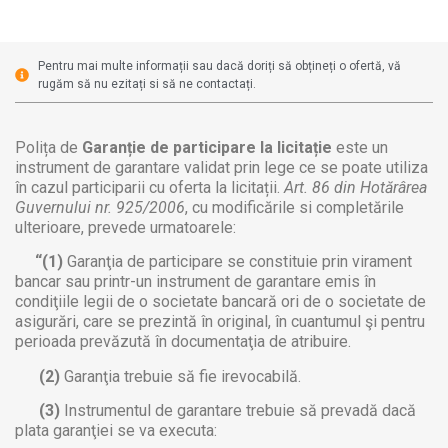
Pentru mai multe informații sau dacă doriți să obțineți o ofertă, vă
rugăm să nu ezitați si să ne contactați.
Polița de
Garanție de participare la licitație
este un
instrument de garantare validat prin lege ce se poate utiliza
în cazul participarii cu oferta la licitații.
Art. 86 din Hotărârea
Guvernului nr. 925/2006
, cu modificările si completările
ulterioare, prevede urmatoarele:
“(1)
Garanţia de participare se constituie prin virament
bancar sau printr-un instrument de garantare emis în
condiţiile legii de o societate bancară ori de o societate de
asigurări, care se prezintă în original, în cuantumul şi pentru
perioada prevăzută în documentaţia de atribuire.
(2)
Garanţia trebuie să fie irevocabilă.
(3)
Instrumentul de garantare trebuie să prevadă dacă
plata garanţiei se va executa: