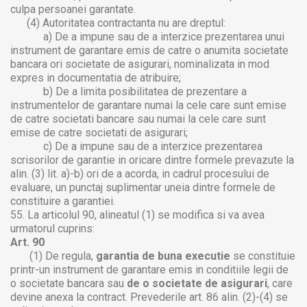
culpa persoanei garantate.
(4) Autoritatea contractanta nu are dreptul:
a) De a impune sau de a interzice prezentarea unui
instrument de garantare emis de catre o anumita societate
bancara ori societate de asigurari, nominalizata in mod
expres in documentatia de atribuire;
b) De a limita posibilitatea de prezentare a
instrumentelor de garantare numai la cele care sunt emise
de catre societati bancare sau numai la cele care sunt
emise de catre societati de asigurari;
c) De a impune sau de a interzice prezentarea
scrisorilor de garantie in oricare dintre formele prevazute la
alin. (3) lit. a)-b) ori de a acorda, in cadrul procesului de
evaluare, un punctaj suplimentar uneia dintre formele de
constituire a garantiei.
55. La articolul 90, alineatul (1) se modifica si va avea
urmatorul cuprins:
Art. 90
(1) De regula,
garantia de buna executie
se constituie
printr-un instrument de garantare emis in conditiile legii de
o societate bancara sau
de o societate de asigurari
, care
devine anexa la contract. Prevederile art. 86 alin. (2)-(4) se