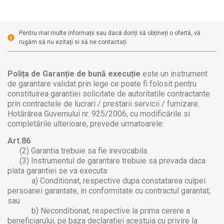
Pentru mai multe informații sau dacă doriți să obțineți o ofertă, vă
rugăm să nu ezitați si să ne contactați.
Polița de Garanție de bună execuție
este un instrument
de garantare validat prin lege ce poate fi folosit pentru
constituirea garantiei solicitate de autoritatile contractante
prin contractele de lucrari / prestarii servicii / furnizare.
Hotărârea Guvernului nr. 925/2006, cu modificările si
completările ulterioare, prevede urmatoarele:
Art.86
(2) Garantia trebuie sa fie irevocabila.
(3) Instrumentul de garantare trebuie sa prevada daca
plata garantiei se va executa:
a) Conditionat, respective dupa constatarea culpei
persoanei garantate, in conformitate cu contractul garantat;
sau
b) Neconditionat, respective la prima cerere a
beneficiarului, pe baza declaratiei acestuia cu privire la